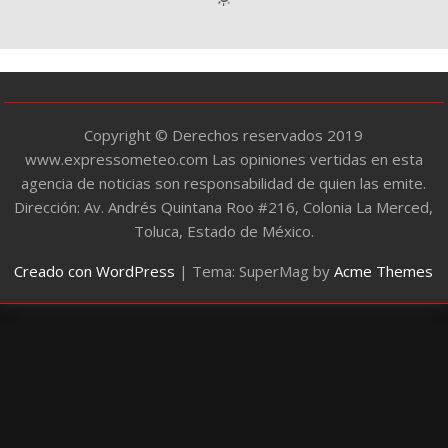
r
í
a
s
Copyright © Derechos reservados 2019
www.expressometeo.com Las opiniones vertidas en esta
agencia de noticias son responsabilidad de quien las emite.
Dirección: Av. Andrés Quintana Roo #216, Colonia La Merced,
Toluca, Estado de México.
Creado con WordPress
|
Tema: SuperMag by
Acme Themes