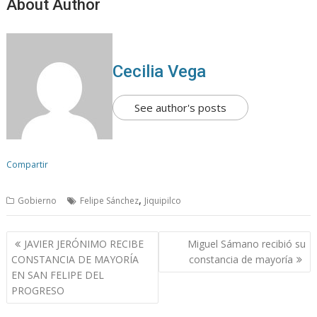
About Author
Cecilia Vega
See author's posts
Compartir
,
Gobierno
Felipe Sánchez
Jiquipilco
N
JAVIER JERÓNIMO RECIBE
Miguel Sámano recibió su
a
CONSTANCIA DE MAYORÍA
constancia de mayoría
v
EN SAN FELIPE DEL
PROGRESO
e
g