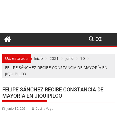
I
r
a
l
c
o
n
t
e
Ud. está aquí
Inicio
2021
junio
10
n
i
FELIPE SÁNCHEZ RECIBE CONSTANCIA DE MAYORÍA EN
d
JIQUIPILCO
o
FELIPE SÁNCHEZ RECIBE CONSTANCIA DE
MAYORÍA EN JIQUIPILCO
junio 10, 2021
Cecilia Vega