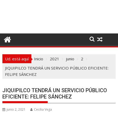
I
r
a
l
c
o
n
t
e
Ud. está aquí
Inicio
2021
junio
2
n
i
JIQUIPILCO TENDRÁ UN SERVICIO PÚBLICO EFICIENTE:
d
FELIPE SÁNCHEZ
o
JIQUIPILCO TENDRÁ UN SERVICIO PÚBLICO
EFICIENTE: FELIPE SÁNCHEZ
junio 2, 2021
Cecilia Vega