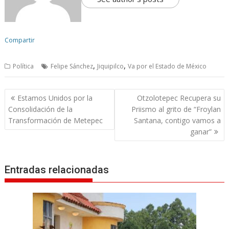
Compartir
,
,
Política
Felipe Sánchez
Jiquipilco
Va por el Estado de México
N
Estamos Unidos por la
Otzolotepec Recupera su
a
Consolidación de la
Priismo al grito de “Froylan
v
Transformación de Metepec
Santana, contigo vamos a
ganar”
e
g
a
Entradas relacionadas
c
i
ó
n
d