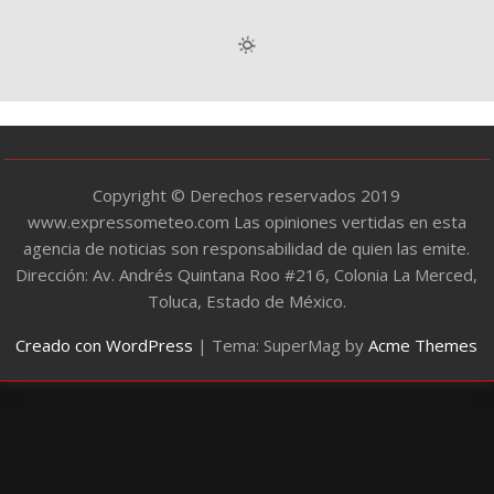
g
o
r
í
a
s
Copyright © Derechos reservados 2019
www.expressometeo.com Las opiniones vertidas en esta
agencia de noticias son responsabilidad de quien las emite.
Dirección: Av. Andrés Quintana Roo #216, Colonia La Merced,
Toluca, Estado de México.
Creado con WordPress
|
Tema: SuperMag by
Acme Themes