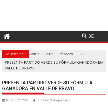
I
r
a
l
c
o
n
t
e
Ud. está aquí
Inicio
2021
febrero
22
n
i
PRESENTA PARTIDO VERDE SU FÓRMULA GANADORA EN
d
VALLE DE BRAVO
o
PRESENTA PARTIDO VERDE SU FÓRMULA
GANADORA EN VALLE DE BRAVO
febrero 22, 2021
Expresso Metropolitano