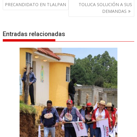
v
PRECANDIDATO EN TLALPAN
TOLUCA SOLUCIÓN A SUS
DEMANDAS
e
g
a
Entradas relacionadas
c
i
ó
n
d
e
e
n
t
r
a
d
a