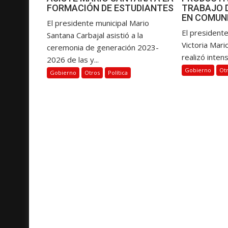
r
FORMACIÓN DE ESTUDIANTES
TRABAJO 
a
EN COMUN
El presidente municipal Mario
d
El presidente
Santana Carbajal asistió a la
a
Victoria Mari
ceremonia de generación 2023-
s
realizó intens
2026 de las y...
Gobierno
Ot
Gobierno
Otros
Política