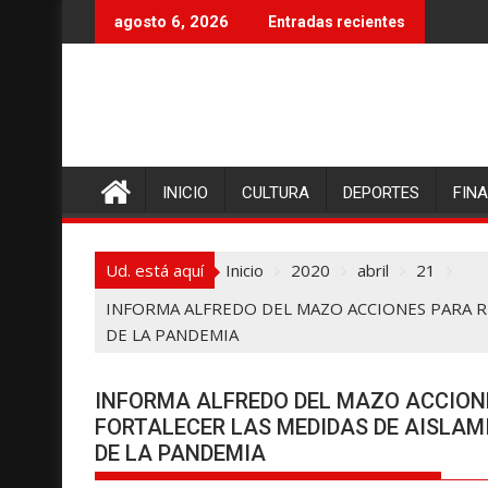
I
agosto 6, 2026
Entradas recientes
r
a
l
c
o
n
INICIO
CULTURA
DEPORTES
FIN
t
e
n
Ud. está aquí
Inicio
2020
abril
21
i
d
INFORMA ALFREDO DEL MAZO ACCIONES PARA RE
o
DE LA PANDEMIA
INFORMA ALFREDO DEL MAZO ACCIONE
FORTALECER LAS MEDIDAS DE AISLAMI
DE LA PANDEMIA