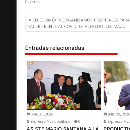
Otros
N
EN EDOMÉX REORGANIZAMOS HOSPITALES PARA
a
HACER FRENTE AL COVID-19: ALFREDO DEL MAZO
v
e
g
Entradas relacionadas
a
c
i
ó
n
d
e
e
julio 31, 2026
julio 29, 202
n
Expresso Metropolitano
0
Expresso Met
t
ASISTE MARIO SANTANA A LA
PRODUCTIV