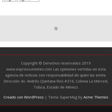
a
t
e
g
o
r
í
a
s
Copyright © Derechos reservados 2019
www.expressometeo.com Las opiniones vertidas en esta
agencia de noticias son responsabilidad de quien las emite.
Dirección: Av. Andrés Quintana Roo #216, Colonia La Merced,
Toluca, Estado de México.
Creado con WordPress
|
Tema: SuperMag by
Acme Themes