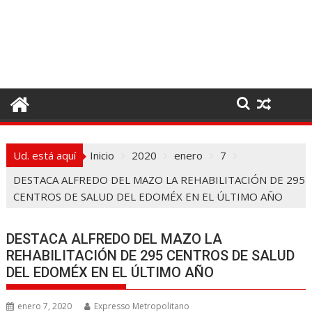
I
r
a
l
c
o
n
t
e
Ud. está aquí
Inicio
2020
enero
7
n
i
DESTACA ALFREDO DEL MAZO LA REHABILITACIÓN DE 295
d
CENTROS DE SALUD DEL EDOMÉX EN EL ÚLTIMO AÑO
o
DESTACA ALFREDO DEL MAZO LA
REHABILITACIÓN DE 295 CENTROS DE SALUD
DEL EDOMÉX EN EL ÚLTIMO AÑO
enero 7, 2020
Expresso Metropolitano