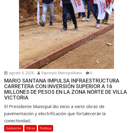
d
a
s
agosto 6, 2026
Expresso Metropolitano
0
MARIO SANTANA IMPULSA INFRAESTRUCTURA
CARRETERA CON INVERSIÓN SUPERIOR A 16
MILLONES DE PESOS EN LA ZONA NORTE DE VILLA
VICTORIA
El Presidente Municipal dio inicio a siete obras de
pavimentación y electrificación que fortalecerán la
conectividad...
Gobierno
Otros
Política