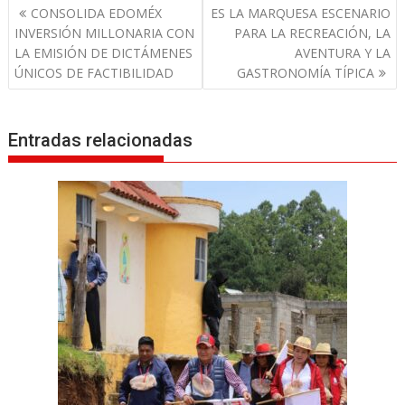
N
CONSOLIDA EDOMÉX
ES LA MARQUESA ESCENARIO
a
INVERSIÓN MILLONARIA CON
PARA LA RECREACIÓN, LA
v
LA EMISIÓN DE DICTÁMENES
AVENTURA Y LA
ÚNICOS DE FACTIBILIDAD
GASTRONOMÍA TÍPICA
e
g
a
Entradas relacionadas
c
i
ó
n
d
e
e
n
t
r
a