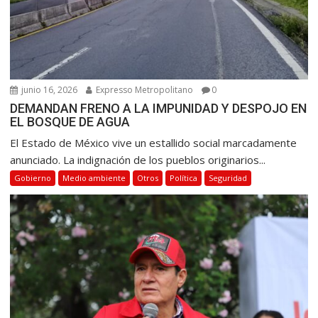
a
d
a
s
junio 16, 2026
Expresso Metropolitano
0
DEMANDAN FRENO A LA IMPUNIDAD Y DESPOJO EN
EL BOSQUE DE AGUA
El Estado de México vive un estallido social marcadamente
anunciado. La indignación de los pueblos originarios...
Gobierno
Medio ambiente
Otros
Política
Seguridad