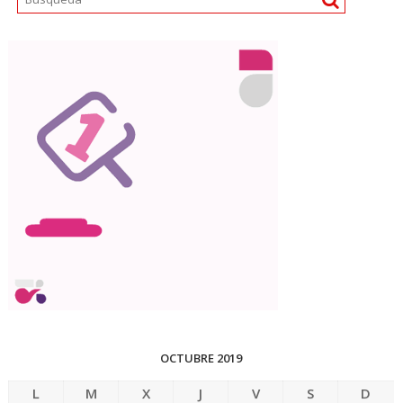
OCTUBRE 2019
L
M
X
J
V
S
D