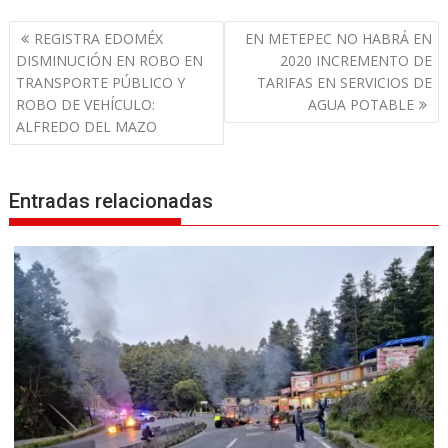
N
REGISTRA EDOMÉX
EN METEPEC NO HABRÁ EN
a
DISMINUCIÓN EN ROBO EN
2020 INCREMENTO DE
v
TRANSPORTE PÚBLICO Y
TARIFAS EN SERVICIOS DE
ROBO DE VEHÍCULO:
AGUA POTABLE
e
ALFREDO DEL MAZO
g
a
c
Entradas relacionadas
i
ó
n
d
e
e
n
t
r