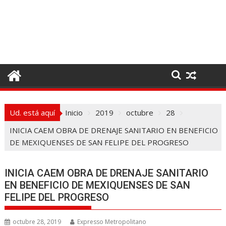
I
r
a
l
c
o
n
t
e
Ud. está aquí
Inicio
2019
octubre
28
n
i
INICIA CAEM OBRA DE DRENAJE SANITARIO EN BENEFICIO
d
DE MEXIQUENSES DE SAN FELIPE DEL PROGRESO
o
INICIA CAEM OBRA DE DRENAJE SANITARIO
EN BENEFICIO DE MEXIQUENSES DE SAN
FELIPE DEL PROGRESO
octubre 28, 2019
Expresso Metropolitano