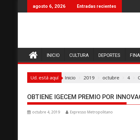
I
agosto 6, 2026
Entradas recientes
r
a
l
c
o
n
INICIO
CULTURA
DEPORTES
FIN
t
e
n
Ud. está aquí
Inicio
2019
octubre
4
i
d
o
OBTIENE IGECEM PREMIO POR INNOV
octubre 4, 2019
Expresso Metropolitano