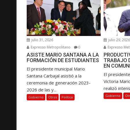
n
d
e
e
n
julio 31, 2026
julio 29, 202
t
Expresso Metropolitano
0
Expresso Met
r
ASISTE MARIO SANTANA A LA
PRODUCTIV
a
FORMACIÓN DE ESTUDIANTES
TRABAJO 
d
EN COMUN
El presidente municipal Mario
a
El presidente
Santana Carbajal asistió a la
s
Victoria Mari
ceremonia de generación 2023-
realizó intens
2026 de las y...
Gobierno
Ot
Gobierno
Otros
Política