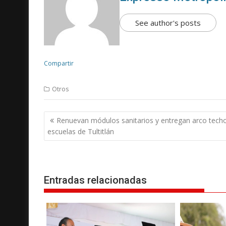
See author's posts
Compartir
Otros
N
Renuevan módulos sanitarios y entregan arco tech
a
escuelas de Tultitlán
v
e
g
Entradas relacionadas
a
c
i
ó