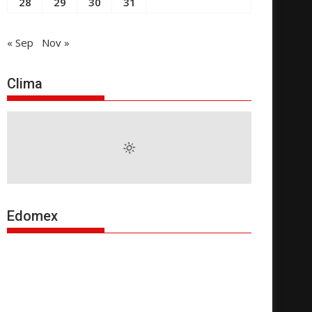
28
29
30
31
« Sep
Nov »
Clima
Edomex