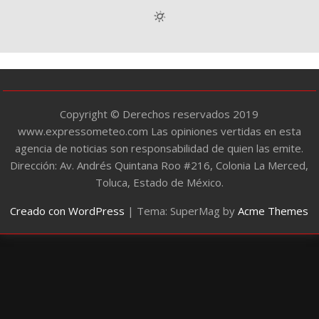
o
r
í
a
s
Copyright © Derechos reservados 2019
www.expressometeo.com Las opiniones vertidas en esta
agencia de noticias son responsabilidad de quien las emite.
Dirección: Av. Andrés Quintana Roo #216, Colonia La Merced,
Toluca, Estado de México.
Creado con WordPress
|
Tema: SuperMag by
Acme Themes