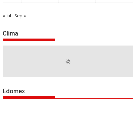
« Jul
Sep »
Clima
Edomex