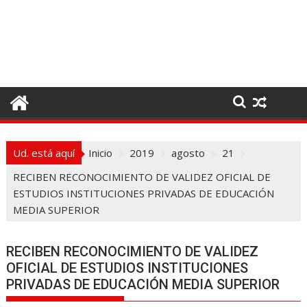
I
r
a
l
c
o
n
t
e
Ud. está aquí
Inicio
2019
agosto
21
n
i
RECIBEN RECONOCIMIENTO DE VALIDEZ OFICIAL DE
d
ESTUDIOS INSTITUCIONES PRIVADAS DE EDUCACIÓN
o
MEDIA SUPERIOR
RECIBEN RECONOCIMIENTO DE VALIDEZ
OFICIAL DE ESTUDIOS INSTITUCIONES
PRIVADAS DE EDUCACIÓN MEDIA SUPERIOR