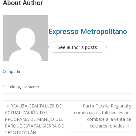
About Author
Expresso Metropolitano
See author's posts
Compartir
,
Cultura
Gobierno
N
REALIZA GEM TALLER DE
Pacta Fiscalía Regional y
a
ACTUALIZACIÓN DEL
comerciantes tultitlenses por
v
PROGRAMA DE MANEJO DEL
combate a la venta de
PARQUE ESTATAL SIERRA DE
celulares robados.
e
TEPOTZOTLÁN
g