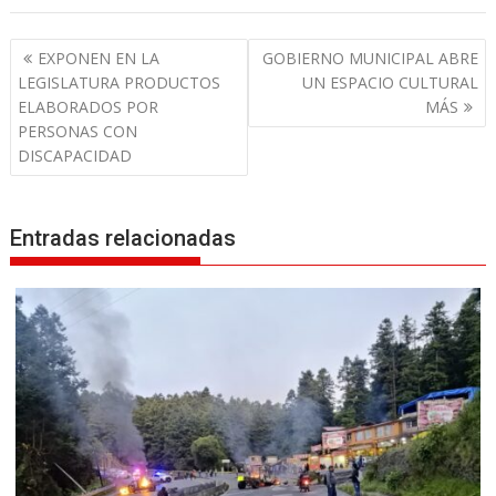
N
EXPONEN EN LA
GOBIERNO MUNICIPAL ABRE
a
LEGISLATURA PRODUCTOS
UN ESPACIO CULTURAL
v
ELABORADOS POR
MÁS
PERSONAS CON
e
DISCAPACIDAD
g
a
c
Entradas relacionadas
i
ó
n
d
e
e
n
t
r