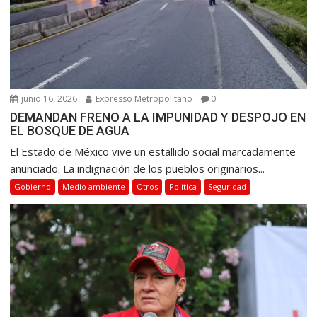
a
d
a
s
junio 16, 2026
Expresso Metropolitano
0
DEMANDAN FRENO A LA IMPUNIDAD Y DESPOJO EN
EL BOSQUE DE AGUA
El Estado de México vive un estallido social marcadamente
anunciado. La indignación de los pueblos originarios...
Gobierno
Medio ambiente
Otros
Política
Seguridad