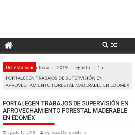
I
r
a
l
c
o
n
t
e
Ud. está aquí
Inicio
2019
agosto
15
n
i
FORTALECEN TRABAJOS DE SUPERVISIÓN EN
d
APROVECHAMIENTO FORESTAL MADERABLE EN EDOMÉX
o
FORTALECEN TRABAJOS DE SUPERVISIÓN EN
APROVECHAMIENTO FORESTAL MADERABLE
EN EDOMÉX
agosto 15, 2019
Expresso Metropolitano