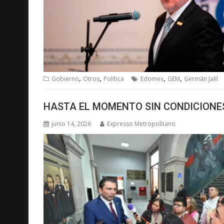
,
,
,
,
Gobierno
Otros
Política
Edomex
GEM
Germán Jalil
HASTA EL MOMENTO SIN CONDICIONE
junio 14, 2026
Expresso Metropolitano