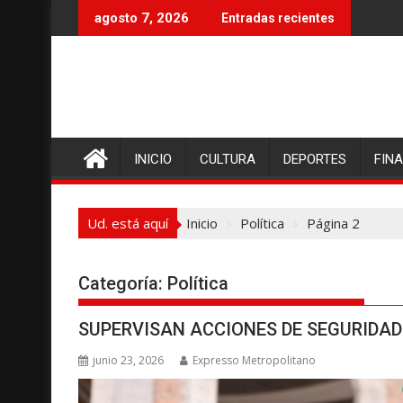
I
agosto 7, 2026
Entradas recientes
r
a
l
c
o
n
INICIO
CULTURA
DEPORTES
FIN
t
e
n
Ud. está aquí
Inicio
Política
Página 2
i
d
o
Categoría:
Política
SUPERVISAN ACCIONES DE SEGURIDAD 
junio 23, 2026
Expresso Metropolitano