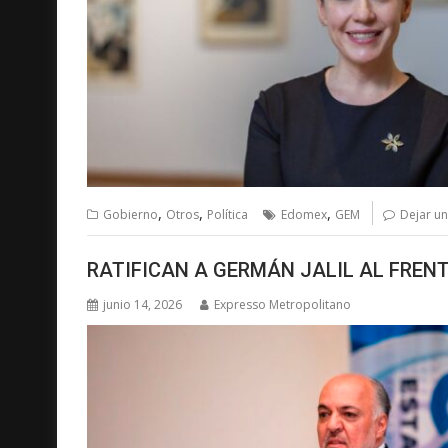
,
,
,
Gobierno
Otros
Política
Edomex
GEM
Dejar u
RATIFICAN A GERMÁN JALIL AL FREN
junio 14, 2026
Expresso Metropolitano