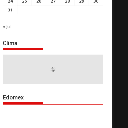
24
25
26
27
28
29
30
31
« Jul
Clima
Edomex