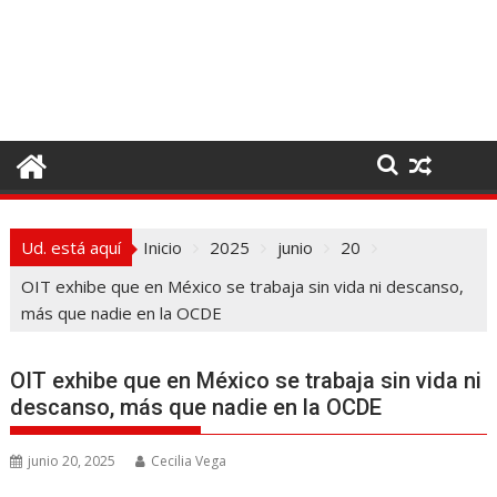
I
r
a
l
c
o
n
t
e
Ud. está aquí
Inicio
2025
junio
20
n
i
OIT exhibe que en México se trabaja sin vida ni descanso,
d
más que nadie en la OCDE
o
OIT exhibe que en México se trabaja sin vida ni
descanso, más que nadie en la OCDE
junio 20, 2025
Cecilia Vega