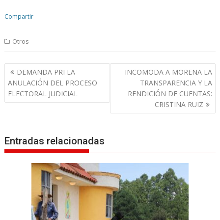
Compartir
Otros
N
DEMANDA PRI LA
INCOMODA A MORENA LA
a
ANULACIÓN DEL PROCESO
TRANSPARENCIA Y LA
v
ELECTORAL JUDICIAL
RENDICIÓN DE CUENTAS:
CRISTINA RUIZ
e
g
a
Entradas relacionadas
c
i
ó
n
d
e