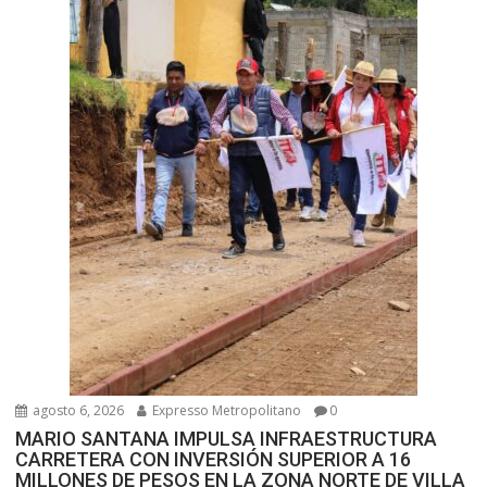
e
n
t
r
a
d
a
s
agosto 6, 2026
Expresso Metropolitano
0
MARIO SANTANA IMPULSA INFRAESTRUCTURA
CARRETERA CON INVERSIÓN SUPERIOR A 16
MILLONES DE PESOS EN LA ZONA NORTE DE VILLA