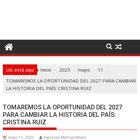
I
r
a
l
c
o
n
t
e
Ud. está aquí
Inicio
2025
mayo
11
n
i
TOMAREMOS LA OPORTUNIDAD DEL 2027 PARA CAMBIAR
d
LA HISTORIA DEL PAÍS: CRISTINA RUIZ
o
TOMAREMOS LA OPORTUNIDAD DEL 2027
PARA CAMBIAR LA HISTORIA DEL PAÍS:
CRISTINA RUIZ
mayo 11, 2025
Expresso Metropolitano