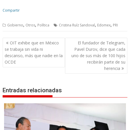
Compartir
,
,
,
,
Gobierno
Otros
Política
Cristina Ruíz Sandoval
Edomex
PRI
N
OIT exhibe que en México
El fundador de Telegram,
a
se trabaja sin vida ni
Pavel Durov, dice que cada
v
descanso, más que nadie en la
uno de sus más de 100 hijos
OCDE
recibirán parte de su
e
herencia
g
a
c
Entradas relacionadas
i
ó
n
d
e