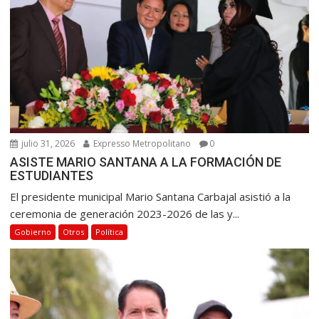
e
n
t
r
a
d
a
s
julio 31, 2026
Expresso Metropolitano
0
ASISTE MARIO SANTANA A LA FORMACIÓN DE
ESTUDIANTES
El presidente municipal Mario Santana Carbajal asistió a la
ceremonia de generación 2023-2026 de las y...
Gobierno
Otros
Política