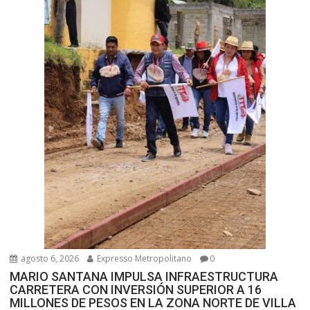
n
t
r
a
d
a
s
agosto 6, 2026
Expresso Metropolitano
0
MARIO SANTANA IMPULSA INFRAESTRUCTURA
CARRETERA CON INVERSIÓN SUPERIOR A 16
MILLONES DE PESOS EN LA ZONA NORTE DE VILLA