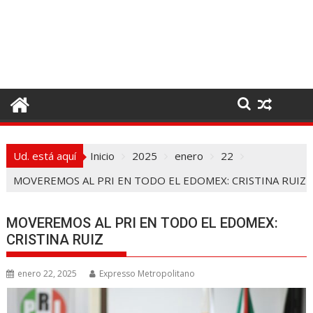
I
r
a
l
c
o
n
t
e
Ud. está aquí
Inicio
2025
enero
22
n
i
MOVEREMOS AL PRI EN TODO EL EDOMEX: CRISTINA RUIZ
d
o
MOVEREMOS AL PRI EN TODO EL EDOMEX:
CRISTINA RUIZ
enero 22, 2025
Expresso Metropolitano