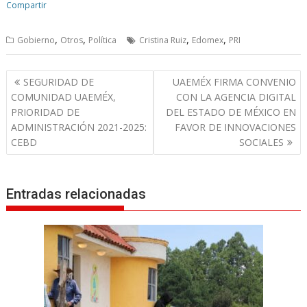
Compartir
,
,
,
,
Gobierno
Otros
Política
Cristina Ruiz
Edomex
PRI
N
SEGURIDAD DE
UAEMÉX FIRMA CONVENIO
a
COMUNIDAD UAEMÉX,
CON LA AGENCIA DIGITAL
v
PRIORIDAD DE
DEL ESTADO DE MÉXICO EN
ADMINISTRACIÓN 2021-2025:
FAVOR DE INNOVACIONES
e
CEBD
SOCIALES
g
a
c
Entradas relacionadas
i
ó
n
d
e
e