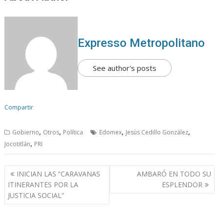
Expresso Metropolitano
See author's posts
Compartir
,
,
,
,
Gobierno
Otros
Política
Edomex
Jesús Cedillo González
,
Jocotitlán
PRI
N
INICIAN LAS “CARAVANAS
AMBARÓ EN TODO SU
a
ITINERANTES POR LA
ESPLENDOR
v
JUSTICIA SOCIAL”
e