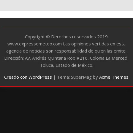
r
í
a
s
Copyright © Derechos reservados 2019
www.expressometeo.com Las opiniones vertidas en esta
agencia de noticias son responsabilidad de quien las emite.
Dirección: Av. Andrés Quintana Roo #216, Colonia La Merced,
Toluca, Estado de México.
Creado con WordPress
|
Tema: SuperMag by
Acme Themes