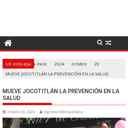
I
r
a
l
c
o
n
t
e
Ud. está aquí
Inicio
2024
octubre
20
n
i
MUEVE JOCOTITLÁN LA PREVENCIÓN EN LA SALUD
d
o
MUEVE JOCOTITLÁN LA PREVENCIÓN EN LA
SALUD
octubre 20, 2024
Expresso Metropolitano