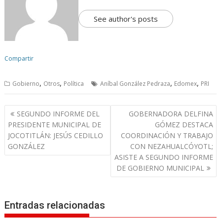
See author's posts
Compartir
,
,
,
,
Gobierno
Otros
Política
Aníbal González Pedraza
Edomex
PRI
N
SEGUNDO INFORME DEL
GOBERNADORA DELFINA
a
PRESIDENTE MUNICIPAL DE
GÓMEZ DESTACA
v
JOCOTITLÁN: JESÚS CEDILLO
COORDINACIÓN Y TRABAJO
GONZÁLEZ
CON NEZAHUALCÓYOTL;
e
ASISTE A SEGUNDO INFORME
g
DE GOBIERNO MUNICIPAL
a
c
i
Entradas relacionadas
ó