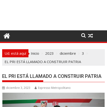
I
r
a
l
c
o
n
t
e
Ud. está aquí
Inicio
2023
diciembre
3
n
i
EL PRI ESTÁ LLAMADO A CONSTRUIR PATRIA
d
o
EL PRI ESTÁ LLAMADO A CONSTRUIR PATRIA
diciembre 3, 2023
Expresso Metropolitano