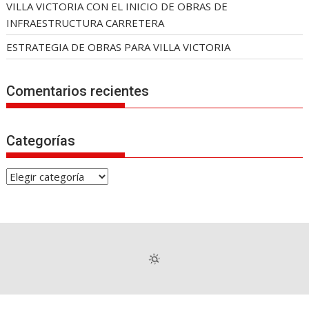
VILLA VICTORIA CON EL INICIO DE OBRAS DE
INFRAESTRUCTURA CARRETERA
ESTRATEGIA DE OBRAS PARA VILLA VICTORIA
Comentarios recientes
Categorías
C
a
t
e
g
o
r
í
a