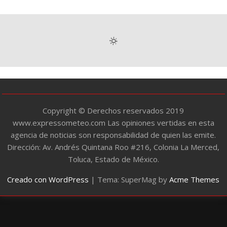
t
e
g
o
r
í
a
s
Copyright © Derechos reservados 2019
www.expressometeo.com Las opiniones vertidas en esta
agencia de noticias son responsabilidad de quien las emite.
Dirección: Av. Andrés Quintana Roo #216, Colonia La Merced,
Toluca, Estado de México.
Creado con WordPress
|
Tema: SuperMag by
Acme Themes