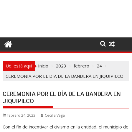
I
r
a
l
c
o
n
t
e
Ud. está aquí
Inicio
2023
febrero
24
n
i
CEREMONIA POR EL DÍA DE LA BANDERA EN JIQUIPILCO
d
o
CEREMONIA POR EL DÍA DE LA BANDERA EN
JIQUIPILCO
febrero 24, 2023
Cecilia Vega
Con el fin de incentivar el civismo en la entidad, el municipio de