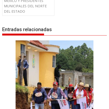
MÉXICO Y PRESIDENTES
g
MUNICIPALES DEL NORTE
a
DEL ESTADO
c
i
ó
Entradas relacionadas
n
d
e
e
n
t
r
a
d
a
s