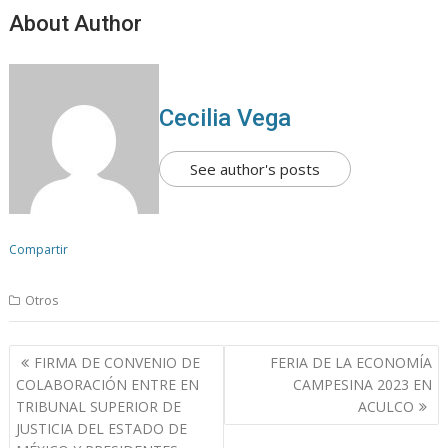
About Author
Cecilia Vega
See author's posts
Compartir
Otros
N
FIRMA DE CONVENIO DE
FERIA DE LA ECONOMÍA
a
COLABORACIÓN ENTRE EN
CAMPESINA 2023 EN
v
TRIBUNAL SUPERIOR DE
ACULCO
JUSTICIA DEL ESTADO DE
e