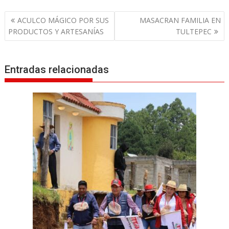
N
ACULCO MÁGICO POR SUS
MASACRAN FAMILIA EN
a
PRODUCTOS Y ARTESANÍAS
TULTEPEC
v
e
g
Entradas relacionadas
a
c
i
ó
n
d
e
e
n
t
r