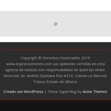
t
e
g
o
r
í
a
s
Copyright © Derechos reservados 2019
www.expressometeo.com Las opiniones vertidas en esta
agencia de noticias son responsabilidad de quien las emite.
Dirección: Av. Andrés Quintana Roo #216, Colonia La Merced,
Toluca, Estado de México.
Creado con WordPress
|
Tema: SuperMag by
Acme Themes