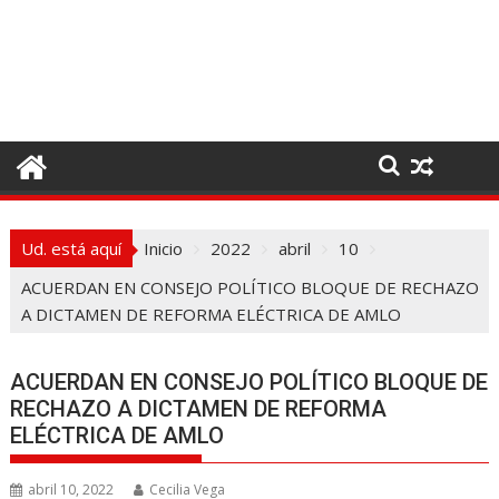
I
r
a
l
c
o
n
t
e
Ud. está aquí
Inicio
2022
abril
10
n
i
ACUERDAN EN CONSEJO POLÍTICO BLOQUE DE RECHAZO
d
A DICTAMEN DE REFORMA ELÉCTRICA DE AMLO
o
ACUERDAN EN CONSEJO POLÍTICO BLOQUE DE
RECHAZO A DICTAMEN DE REFORMA
ELÉCTRICA DE AMLO
abril 10, 2022
Cecilia Vega