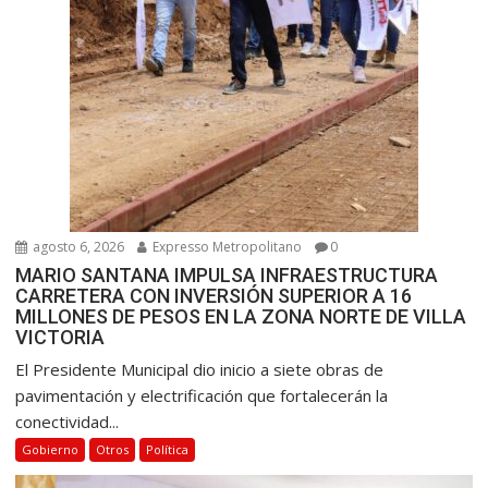
a
d
a
s
agosto 6, 2026
Expresso Metropolitano
0
MARIO SANTANA IMPULSA INFRAESTRUCTURA
CARRETERA CON INVERSIÓN SUPERIOR A 16
MILLONES DE PESOS EN LA ZONA NORTE DE VILLA
VICTORIA
El Presidente Municipal dio inicio a siete obras de
pavimentación y electrificación que fortalecerán la
conectividad...
Gobierno
Otros
Política