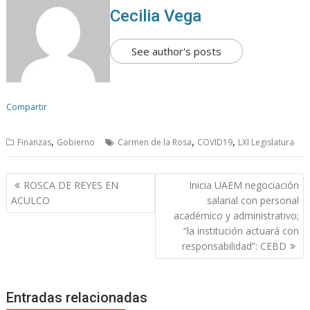
Cecilia Vega
See author's posts
Compartir
,
,
,
Finanzas
Gobierno
Carmen de la Rosa
COVID19
LXI Legislatura
N
ROSCA DE REYES EN
Inicia UAEM negociación
a
ACULCO
salarial con personal
v
académico y administrativo;
“la institución actuará con
e
responsabilidad”: CEBD
g
a
c
Entradas relacionadas
i