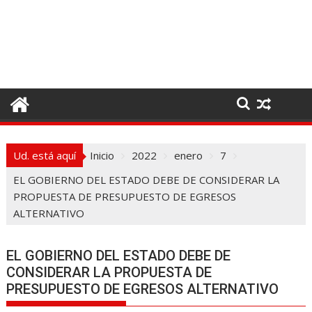
I
r
a
l
c
o
n
t
e
Ud. está aquí
Inicio
2022
enero
7
n
i
EL GOBIERNO DEL ESTADO DEBE DE CONSIDERAR LA
d
PROPUESTA DE PRESUPUESTO DE EGRESOS
o
ALTERNATIVO
EL GOBIERNO DEL ESTADO DEBE DE
CONSIDERAR LA PROPUESTA DE
PRESUPUESTO DE EGRESOS ALTERNATIVO