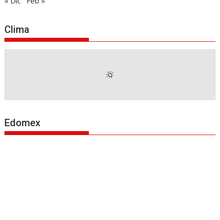
« Dic
Feb »
Clima
Edomex