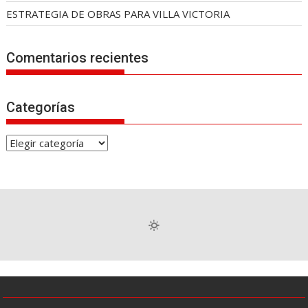
ESTRATEGIA DE OBRAS PARA VILLA VICTORIA
Comentarios recientes
Categorías
C
a
t
e
g
o
r
í
a
s