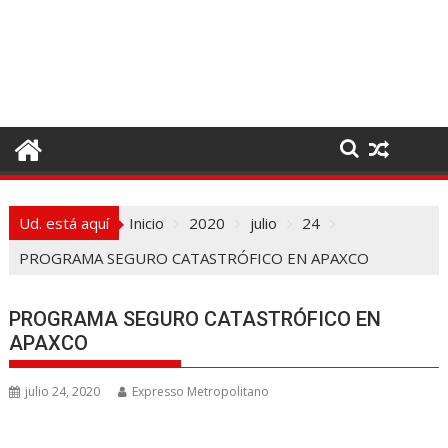
I
r
a
l
c
o
n
t
e
Ud. está aquí
Inicio
2020
julio
24
n
i
PROGRAMA SEGURO CATASTRÓFICO EN APAXCO
d
o
PROGRAMA SEGURO CATASTRÓFICO EN
APAXCO
julio 24, 2020
Expresso Metropolitano