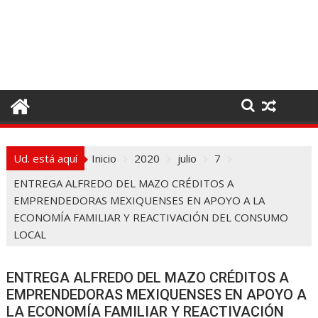
I
r
a
l
c
o
n
t
e
Ud. está aquí
Inicio
2020
julio
7
n
i
ENTREGA ALFREDO DEL MAZO CRÉDITOS A
d
EMPRENDEDORAS MEXIQUENSES EN APOYO A LA
o
ECONOMÍA FAMILIAR Y REACTIVACIÓN DEL CONSUMO
LOCAL
ENTREGA ALFREDO DEL MAZO CRÉDITOS A
EMPRENDEDORAS MEXIQUENSES EN APOYO A
LA ECONOMÍA FAMILIAR Y REACTIVACIÓN