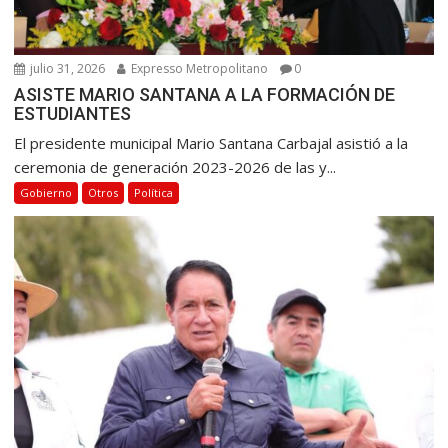
a
d
a
julio 31, 2026
Expresso Metropolitano
0
ASISTE MARIO SANTANA A LA FORMACIÓN DE
s
ESTUDIANTES
El presidente municipal Mario Santana Carbajal asistió a la
ceremonia de generación 2023-2026 de las y...
Gobierno
Otros
Política