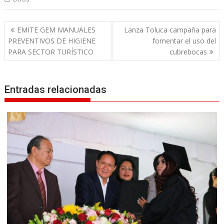
N
EMITE GEM MANUALES
Lanza Toluca campaña para
a
PREVENTIVOS DE HIGIENE
fomentar el uso del
v
PARA SECTOR TURÍSTICO
cubrebocas
e
g
Entradas relacionadas
a
c
i
ó
n
d
e
e
n
t
r