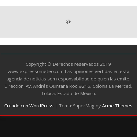
e
g
o
r
í
a
s
Copyright © Derechos reservados 2019
www.expressometeo.com Las opiniones vertidas en esta
agencia de noticias son responsabilidad de quien las emite.
Dirección: Av. Andrés Quintana Roo #216, Colonia La Merced,
Toluca, Estado de México.
Creado con WordPress
|
Tema: SuperMag by
Acme Themes