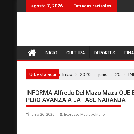
I
agosto 7, 2026
Entradas recientes
r
a
l
c
o
n
INICIO
CULTURA
DEPORTES
FIN
t
e
n
Ud. está aquí
Inicio
2020
junio
26
IN
i
d
o
INFORMA Alfredo Del Mazo Maza QUE
PERO AVANZA A LA FASE NARANJA
junio 26, 2020
Expresso Metropolitano