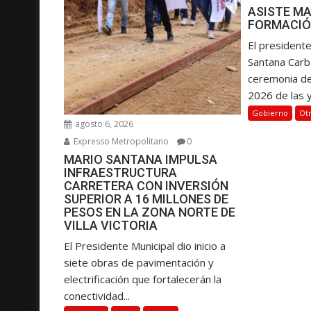
r
ASISTE MA
a
FORMACIÓ
d
El presidente
a
Santana Carba
s
ceremonia d
2026 de las y.
Gobierno
Ot
agosto 6, 2026
Expresso Metropolitano
0
MARIO SANTANA IMPULSA
INFRAESTRUCTURA
CARRETERA CON INVERSIÓN
SUPERIOR A 16 MILLONES DE
PESOS EN LA ZONA NORTE DE
VILLA VICTORIA
El Presidente Municipal dio inicio a
siete obras de pavimentación y
electrificación que fortalecerán la
conectividad...