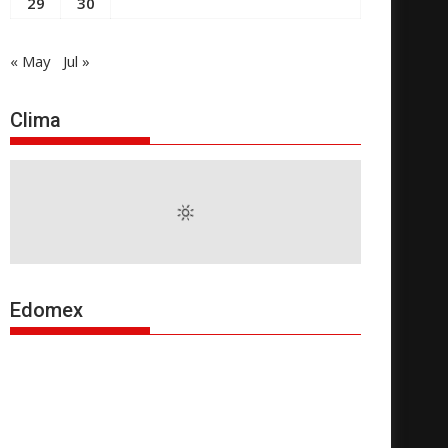
29
30
« May
Jul »
Clima
Edomex