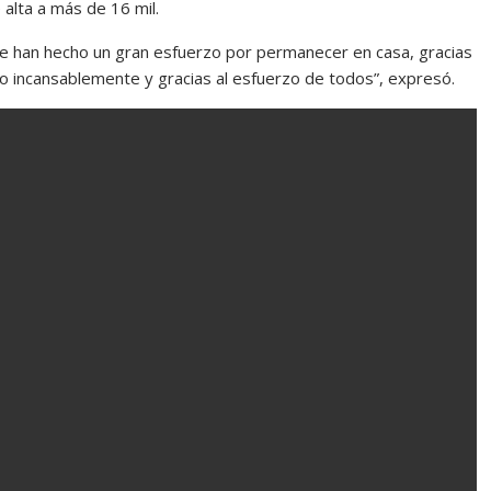
alta a más de 16 mil.
 que han hecho un gran esfuerzo por permanecer en casa, gracias
do incansablemente y gracias al esfuerzo de todos”, expresó.