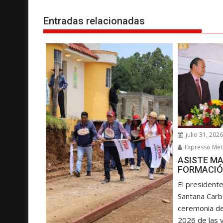
g
Entradas relacionadas
a
c
i
ó
n
d
e
e
n
julio 31, 202
t
Expresso Met
r
ASISTE MA
a
FORMACIÓ
d
El presidente
a
Santana Carba
s
ceremonia d
2026 de las y.