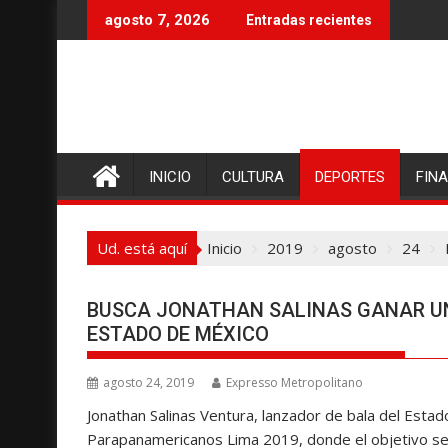
I
agosto 7, 2026
Entradas recientes
r
a
l
c
o
n
INICIO
CULTURA
DEPORTES
FIN
t
e
n
Ud. está aquí
Inicio
2019
agosto
24
i
d
o
BUSCA JONATHAN SALINAS GANAR U
ESTADO DE MÉXICO
agosto 24, 2019
Expresso Metropolitano
Jonathan Salinas Ventura, lanzador de bala del Estado
Parapanamericanos Lima 2019, donde el objetivo ser