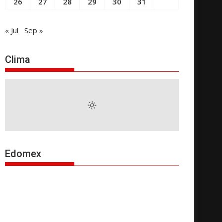
26
27
28
29
30
31
« Jul
Sep »
Clima
Edomex