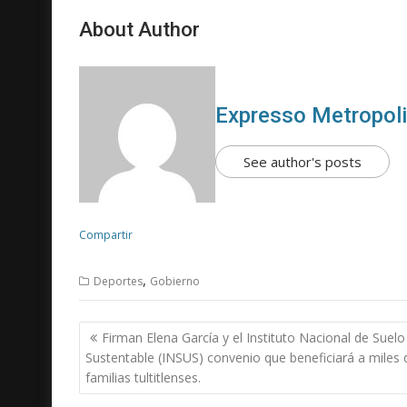
About Author
Expresso Metropol
See author's posts
Compartir
,
Deportes
Gobierno
N
Firman Elena García y el Instituto Nacional de Suelo
a
Sustentable (INSUS) convenio que beneficiará a miles 
v
familias tultitlenses.
e