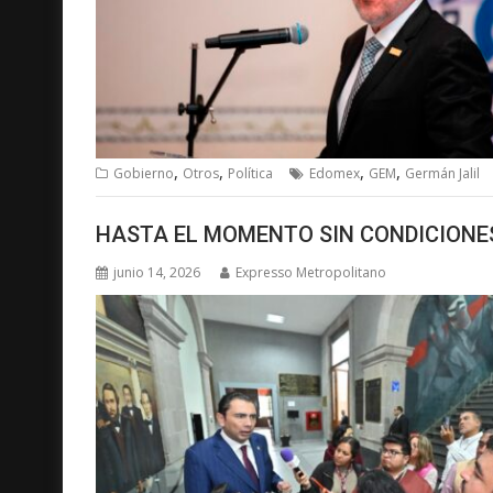
,
,
,
,
Gobierno
Otros
Política
Edomex
GEM
Germán Jalil
HASTA EL MOMENTO SIN CONDICIONE
junio 14, 2026
Expresso Metropolitano