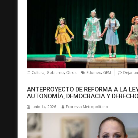
,
,
,
Cultura
Gobierno
Otros
Edomex
GEM
Dejar u
ANTEPROYECTO DE REFORMA A LA LE
AUTONOMÍA, DEMOCRACIA Y DERECHO
junio 14, 2026
Expresso Metropolitano