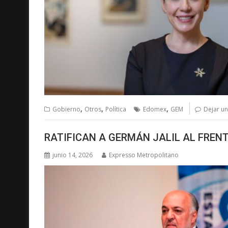
,
,
,
Gobierno
Otros
Política
Edomex
GEM
Dejar u
RATIFICAN A GERMÁN JALIL AL FREN
junio 14, 2026
Expresso Metropolitano