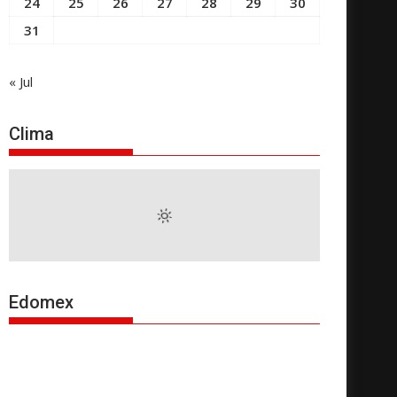
24
25
26
27
28
29
30
31
« Jul
Clima
Edomex