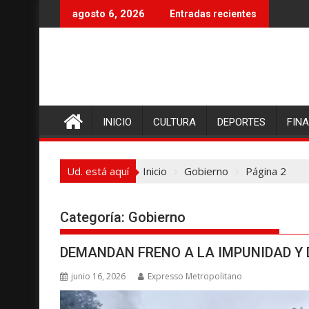
I
agosto 6, 2026
Entradas recientes
r
a
l
c
o
n
INICIO
CULTURA
DEPORTES
FIN
t
e
n
Ud. está aquí
Inicio
Gobierno
Página 2
i
d
o
Categoría:
Gobierno
DEMANDAN FRENO A LA IMPUNIDAD Y 
junio 16, 2026
Expresso Metropolitano